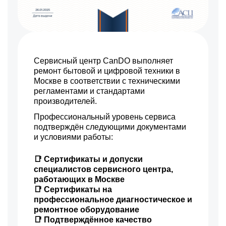
1200 р
Замена или ремонт платы
Заказать
1000 р
Замена сетевого шнура
Заказать
925 р
Сервисный центр CanDO выполняет
Ремонт системной платы
Заказать
ремонт бытовой и цифровой техники в
1475 р
Москве в соответствии с техническими
Замена ТЭНа
Заказать
регламентами и стандартами
785 р
производителей.
Замена фильтра
Заказать
Профессиональный уровень сервиса
1500 р
Замена двигателя
Заказать
подтверждён следующими документами
и условиями работы:
1000 р
Ремонт переключателей
Заказать
режимов
📑 Сертификаты и допуски
1500 р
Замена блока управления
Заказать
специалистов сервисного центра,
работающих в Москве
725 р
Ремонт помпы
Заказать
📑 Сертификаты на
профессиональное диагностическое и
1015 р
ремонтное оборудование
Ремонт термодатчика
Заказать
📑 Подтверждённое качество