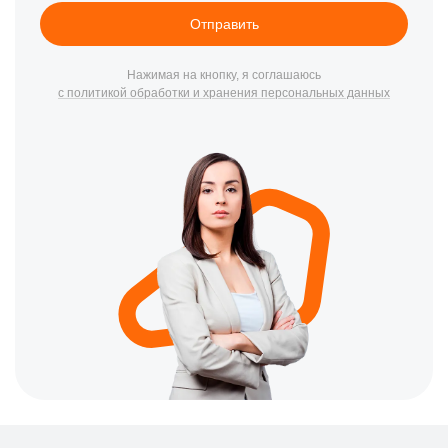
сенсорным управлением, так и более ранние кофемашины
Отправить
Аристон для кухонь, офисов и кафе Москвы и области.
Мастера устраняют типичные неисправности кофемашин
Нажимая на кнопку, я соглашаюсь
Ariston: отсутствие нагрева воды, слабый напор во время
с политикой обработки и хранения персональных данных
подачи кофе, течь из-под группы, поломка дисплея и
электроники, некорректная работа кнопок управления, засоры
в системе приготовления, выход из строя помпы давления,
неправильное давление в котле, проблемы с клапаном
давления, отказ в работе жерновов, странные звуки при
молотье зёрен, неисправность электромагнитного клапана,
протечки уплотнителей, сбои в работе платы управления, а
также проблемы с фильтром воды и системой очистки. Если
кофемашина Аристон перестала включаться, греет
недостаточно, льёт кофе тонкой струйкой или совсем не
работает, её можно восстановить в сервисе или при ремонте
на дому.
⭐ Преимущества сервиса CanDo по
ремонту кофемашин Аристон
Бесплатная диагностика кофемашин Ariston при любом