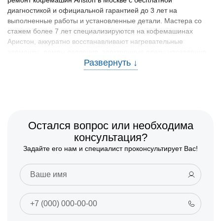
ремонт кофемашин Ariston в Москве с бесплатной
диагностикой и официальной гарантией до 3 лет на
выполненные работы и установленные детали. Мастера со
стажем более 7 лет специализируются на кофемашинах
Аристон, аккуратно восстанавливают нагревательные
элементы, помпы давления, электронные платы управления,
клапаны подачи воды и системы приготовления кофе,
используют оригинальные комплектующие и проверенные
аналоги. Каждая отремонтированная кофемашина Ariston
проходит тестирование под полной нагрузкой и возвращается
владельцу с актом, чеком и гарантийным талоном.
🧰 Какие кофемашины Ariston
Остался вопрос или необходима
ремонтируем и какие неисправности
консультация?
устраняем
Задайте его нам и специалист проконсультирует Вас!
В CanDo в Москве ремонтируют популярные модели
кофемашин Аристон: CM 5038 IX HA, MCA 16, MCK 103 X/HA,
CM 9945 HA, MCKA103X, CM 7945 IX A, MCK 103 и другие
встраиваемые и отдельностоящие кофемашины Ariston с
функцией автоматического приготовления эспрессо, капучино
и других напитков. Обслуживаются как современные модели с