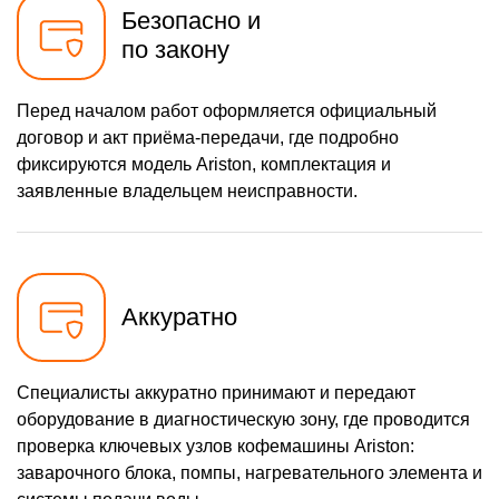
Безопасно и
900 р
Чистка гидросистемы
Заказать
по закону
600 р
Замена патрубков
Заказать
Перед началом работ оформляется официальный
900 р
Замена или ремонт
Заказать
договор и акт приёма-передачи, где подробно
модуля управления
фиксируются модель Ariston, комплектация и
1000 р
Замена или ремонт
Заказать
термоблока
заявленные владельцем неисправности.
1600 р
Замена или ремонт
Заказать
насоса
695 р
Чистка дренажа
Заказать
Аккуратно
445 р
Чистка кофейных масел
Заказать
865 р
Ремонт дренажа
Заказать
Специалисты аккуратно принимают и передают
1140 р
Замена / чистка счетчика
Заказать
оборудование в диагностическую зону, где проводится
воды
проверка ключевых узлов кофемашины Ariston:
500 р
Ремонт материнской
Заказать
платы
заварочного блока, помпы, нагревательного элемента и