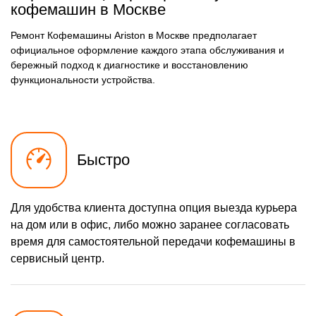
кофемашин в Москве
1000 р
Замена датчика воды
Заказать
Ремонт Кофемашины Ariston в Москве предполагает
1200 р
Замена уплотнительных
Заказать
официальное оформление каждого этапа обслуживания и
колец
бережный подход к диагностике и восстановлению
800 р
Чистка системы подачи
Заказать
функциональности устройства.
воды
1000 р
Замена трансформатора
Заказать
280 р
Замена скобок и колец,
Заказать
уплотнителей
Быстро
605 р
Замена пароблока
Заказать
700 р
Ремонт или замена
Заказать
проводки
Для удобства клиента доступна опция выезда курьера
900 р
Замена резервуара с
на дом или в офис, либо можно заранее согласовать
Заказать
водой
время для самостоятельной передачи кофемашины в
600 р
Замена насадок
Заказать
сервисный центр.
600 р
Удаление засора
Заказать
600 р
Замена уплотнителей
Заказать