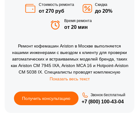
Стоимость ремонта
Скидка
от 270 руб
до 20%
Время ремонта
от 20 мин
Ремонт кофемашин Ariston в Москве выполняется
нашими инженерами с выездом к клиенту для проверки
автоматических и встраиваемых моделей бренда, таких
как Ariston CM 7945 IXA, Ariston MCA 16 и Hotpoint-Ariston
CM 5038 IX. Специалисты проводят комплексную
диагностику, восстанавливают работу термоблока,
меняют насосы ULKA и очищают гидросистему от накипи
с учетом жесткости московской воды по техническим
Звонок бесплатный
нормативам производителя. Применяются оригинальные
Получить консультацию
+7 (800) 100-43-04
комплектующие, рассчитанные на длительную
эксплуатацию оборудования. Сервисный центр
кофемашин принимает обращения ежедневно и
координирует работу мастеров по всем районам города.
Использование точного инструмента позволяет корректно
настроить давление и температуру приготовления.