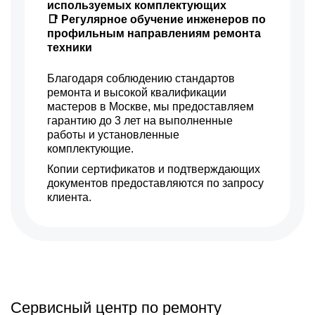
1500 р
Замена щёток
используемых комплектующих
Заказать
электродвигателя
📑 Регулярное обучение инженеров по
270 р
Замена прокладок,
профильным направлениям ремонта
Заказать
хомутов
техники
1155 р
Ремонт электромагнитного
Заказать
клапана
Благодаря соблюдению стандартов
770 р
Ремонт
ремонта и высокой квалификации
Заказать
микровыключателя
мастеров в Москве, мы предоставляем
650 р
гарантию до 3 лет на выполненные
Ремонт мультиклапана
Заказать
работы и установленные
комплектующие.
525 р
Замена датчика уровня
Заказать
воды
Копии сертификатов и подтверждающих
1200 р
документов предоставляются по запросу
Чистка диспенсеров
Заказать
клиента.
1500 р
Замена клапана дренажа
Заказать
1100 р
Ремонт бойлера
Заказать
780 р
Замена клапана пара
Заказать
745 р
Замена бойлера
Заказать
Сервисный центр по ремонту