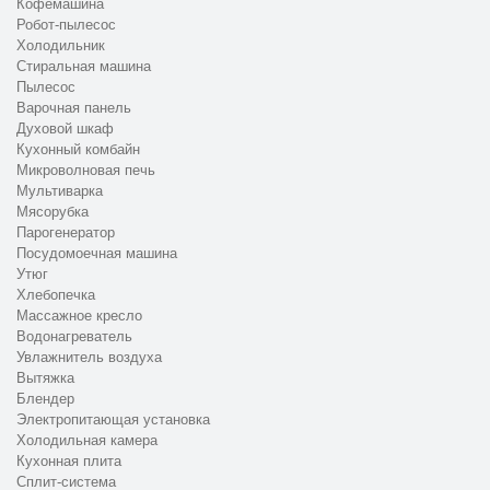
Кофемашина
Вы звоните по номеру +7 (495) 156-14-51 или
Робот-пылесос
оставляете заявку на сайте, указываете модель
Холодильник
кофемашины Ariston и описываете симптомы
Стиральная машина
неисправности
Пылесос
Мастер выезжает к вам для ремонта кофемашин
Варочная панель
Духовой шкаф
Аристон на дому или вы привозите устройство в
Кухонный комбайн
сервисный центр CanDo в Москве
Микроволновая печь
Проводится бесплатная диагностика: проверяются
Мультиварка
нагревательный элемент, помпа давления, электронная
Мясорубка
плата управления, клапан подачи воды, система
Парогенератор
приготовления и фильтр
Посудомоечная машина
Согласуются стоимость, перечень работ и сроки
Утюг
ремонта, при необходимости подбираются или
Хлебопечка
заказываются оригинальные запчасти Ariston
Массажное кресло
Водонагреватель
Выполняется ремонт кофемашины Аристон, замена
Увлажнитель воздуха
неисправных узлов, полная прочистка и профилактика,
Вытяжка
затем проводится финальное тестирование под
Блендер
нагрузкой
Электропитающая установка
Готовая кофемашина Ariston передаётся владельцу с
Холодильная камера
чеком и гарантийным талоном либо остаётся у клиента
Кухонная плита
после выездного ремонта на дому
Сплит-система