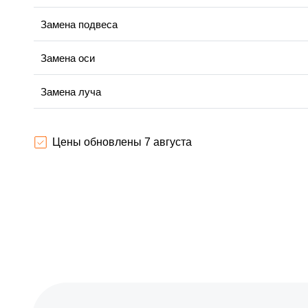
Замена подвеса
Замена оси
Замена луча
Замена лопасти
Цены обновлены 7 августа
Замена GPS-модуля
Замена корпуса
Замена аккумулятора
Настройка шифрования Wi-Fi
Прошивка