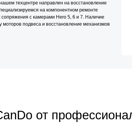
нашем техцентре направлен на восстановление
специализируемся на компонентном ремонте
сопряжения с камерами Hero 5, 6 и 7. Наличие
ку моторов подвеса и восстановление механизмов
ат проходит финальное тестирование систем
ирует надежную работу системы в самых
CanDo от профессиона