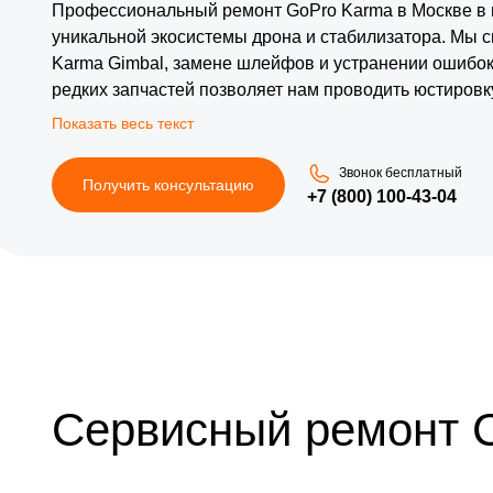
Профессиональный ремонт GoPro Karma в Москве в 
уникальной экосистемы дрона и стабилизатора. Мы 
Karma Gimbal, замене шлейфов и устранении ошибок 
редких запчастей позволяет нам проводить юстиров
складывания лучей в день обращения. Каждый аппар
связи и проверку стабильности картинки, что гарант
динамичных режимах съемки.
Звонок бесплатный
Получить консультацию
+7 (800) 100-43-04
Сервисный ремонт 