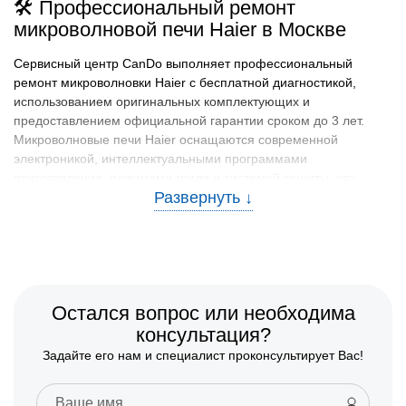
🛠️ Профессиональный ремонт
микроволновой печи Haier в Москве
Сервисный центр CanDo выполняет профессиональный
ремонт микроволновки Haier с бесплатной диагностикой,
использованием оригинальных комплектующих и
предоставлением официальной гарантии сроком до 3 лет.
Микроволновые печи Haier оснащаются современной
электроникой, интеллектуальными программами
приготовления, режимами гриля и системой защиты, что
делает их обслуживание технически сложным процессом.
Поэтому ремонт микроволновки Haier в Москве выполняется
мастерами со стажем более 7 лет, хорошо разбирающимися в
конструкции техники и характерных неисправностях
различных серий.
🧰 Какие модели микроволновок Haier
Остался вопрос или необходима
ремонтируем
консультация?
Задайте его нам и специалист проконсультирует Вас!
В сервисном центре CanDo проводится ремонт
микроволновых печей Haier популярных моделей,
используемых в Москве: HMB-DG207, HMB-MM207, HMX-