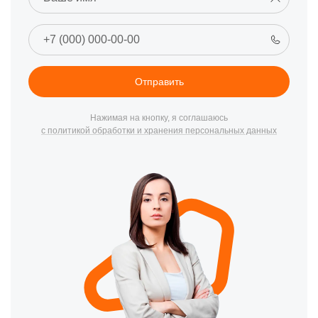
DG259, HMX-BG259, HMW-2070EG, а также других отдельно
стоящих и встраиваемых серий. При выполнении работ
учитываются тип управления, мощность магнетрона и
особенности электронной части, что позволяет выполнять
ремонт микроволновки Хайер в Москве с сохранением
Отправить
заводских характеристик. Для удобства клиентов доступен
выезд специалиста, включая ремонт микроволновки Haier на
дому в Москве.
Нажимая на кнопку, я соглашаюсь
с политикой обработки и хранения персональных данных
Наиболее частыми причинами обращения являются
отсутствие нагрева, искрение в рабочей камере, повреждение
слюды, сбои сенсорной панели, шум или отказ вентилятора,
некорректная работа гриля, перегрев высоковольтного
модуля, пробой диода или конденсатора, а также ошибки
датчиков дверцы и неравномерный прогрев продуктов.
Мастера выполняют замену магнетрона, ремонт
высоковольтной части, установку новой слюды,
восстановление панели управления, обслуживание гриля,
ремонт вентилятора и профессиональную очистку камеры.
При необходимости проводится ремонт микроволновки Хайер
на дому в Москве с обязательным тестированием всех
режимов.