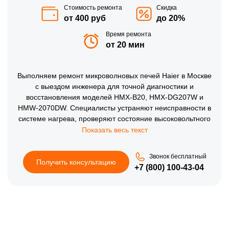
Стоимость ремонта
Скидка
от 400 руб
до 20%
Время ремонта
от 20 мин
Выполняем ремонт микроволновых печей Haier в Москве
с выездом инженера для точной диагностики и
восстановления моделей HMX-B20, HMX-DG207W и
HMW-2070DW. Специалисты устраняют неисправности в
системе нагрева, проверяют состояние высоковольтного
контура и перенастраивают электронные модули с учетом
активной ежедневной эксплуатации в условиях плотного
городского ритма. Ремонт микроволновых печей на дому
Звонок бесплатный
позволяет быстро вернуть технику в рабочее состояние
Получить консультацию
+7 (800) 100-43-04
без перевозки через загруженные улицы. В процессе
обслуживания устанавливаются комплектующие бренда
Хайер, что обеспечивает точное соответствие заводским
параметрам и корректную работу всех режимов после
завершения работ.