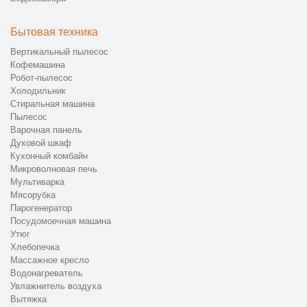
Исправное устройство передается клиенту с
документами и гарантией.
Бытовая техника
📞 Как заказать ремонт микроволновки
Вертикальный пылесос
Haier на дому
Кофемашина
Робот-пылесос
Чтобы оформить ремонт СВЧ-печи Haier в Москве, позвоните
Холодильник
по номеру +7 (495) 156-14-51 или оставьте онлайн-заявку.
Стиральная машина
Специалисты CanDo проконсультируют и организуют выезд
Пылесос
Варочная панель
мастера для восстановления работоспособности техники.
Духовой шкаф
Кухонный комбайн
Микроволновая печь
Мультиварка
Мясорубка
Парогенератор
Посудомоечная машина
Утюг
Хлебопечка
Массажное кресло
Водонагреватель
Увлажнитель воздуха
Вытяжка