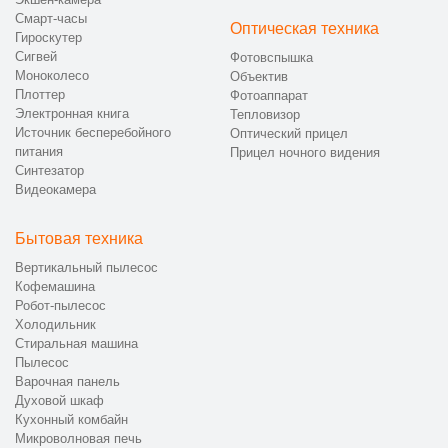
Смарт-часы
Оптическая техника
Гироскутер
Сигвей
Фотовспышка
Моноколесо
Объектив
Плоттер
Фотоаппарат
Электронная книга
Тепловизор
Источник бесперебойного
Оптический прицел
питания
Прицел ночного видения
Синтезатор
Видеокамера
Бытовая техника
Вертикальный пылесос
Кофемашина
Робот-пылесос
Холодильник
Стиральная машина
Пылесос
Варочная панель
Духовой шкаф
Кухонный комбайн
Микроволновая печь