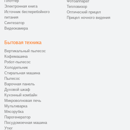
Плоттер
Фотоаппарат
Электронная книга
Тепловизор
Источник бесперебойного
Оптический прицел
питания
Прицел ночного видения
Синтезатор
Видеокамера
Бытовая техника
Вертикальный пылесос
Кофемашина
Робот-пылесос
Холодильник
Стиральная машина
Пылесос
Варочная панель
Духовой шкаф
Кухонный комбайн
Микроволновая печь
Мультиварка
Мясорубка
Парогенератор
Посудомоечная машина
Утюг