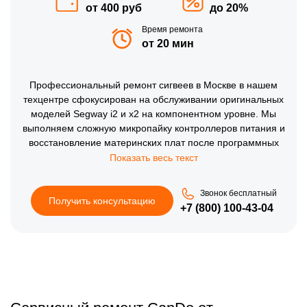
от 400 руб
до 20%
Время ремонта
от 20 мин
Профессиональный ремонт сигвеев в Москве в нашем
техцентре сфокусирован на обслуживании оригинальных
моделей Segway i2 и x2 на компонентном уровне. Мы
выполняем сложную микропайку контроллеров питания и
восстановление материнских плат после программных
сбоев или перегрузок. Наличие склада оригинальных
комплектующих позволяет проводить замену изношенных
аккумуляторных сборок и ремонт редукторов в день
Звонок бесплатный
обращения. Каждое устройство проходит обязательное
Получить консультацию
+7 (800) 100-43-04
тестирование стабильности работы системы
самобалансировки на стенде, что гарантирует
абсолютную безопасность и плавность хода при
эксплуатации в городском трафике.