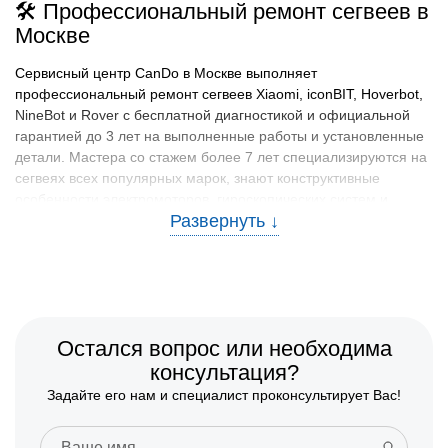
🛠️ Профессиональный ремонт сегвеев в
Москве
Сервисный центр CanDo в Москве выполняет
профессиональный ремонт сегвеев Xiaomi, iconBIT, Hoverbot,
NineBot и Rover с бесплатной диагностикой и официальной
гарантией до 3 лет на выполненные работы и установленные
детали. Мастера со стажем более 7 лет специализируются на
сегвеях всех популярных марок, знают конструктивные
особенности электромоторов, гироскопических систем и
батарейных модулей, восстанавливают работоспособность
устройств как в стационарной мастерской, так и с выездом
мастера на дом по Москве и ближайшему Подмосковью.
🧰 Какие сегвеи ремонтируем
В CanDo в Москве ремонтируются сегвеи Xiaomi (Сяоми)
Остался вопрос или необходима
серии Mi Segway и других линеек различной мощности.
консультация?
Обслуживаются сегвеи iconBIT (айконБИТ) всех доступных
Задайте его нам и специалист проконсультирует Вас!
моделей, устройства Hoverbot (Хуверботт) разных
конфигураций. Мастера работают с сегвеями NineBot
(НайнБот) серии S и других типов, техникой Rover (Ровер) всех