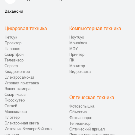
Вакансии
Цифровая техника
Компьютерная техника
Нетбук
Ноутбук
Проектор
Моноблок
Планшет
МФУ
Смартфон
Принтер
Телевизор
ПК
Сервер
Монитор
Квадрокоптер
Видеокарта
Электросамокат
Игровая приставка
Экшен-камера
Смарт-часы
Оптическая техника
Гироскутер
Сигвей
Фотовспышка
Моноколесо
Объектив
Плоттер
Фотоаппарат
Электронная книга
Тепловизор
Источник бесперебойного
Оптический прицел
питания
Прицел ночного видения