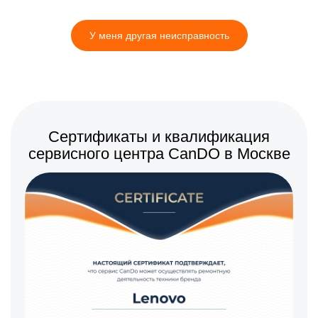
памяти
960 р
Замена блока питания
Заказать
У меня другая неисправность
2560 р
Замена материнской
Заказать
платы
2800 р
Ремонт материнской
Заказать
платы
1920 р
Восстановление
Заказать
загрузчика BIOS
Сертификаты и квалификация
сервисного центра CanDO в Москве