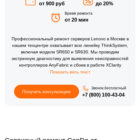
от 900 руб
до 20%
Время ремонта
от 20 мин
Профессиональный ремонт серверов Lenovo в Москве в
нашем техцентре охватывает всю линейку ThinkSystem,
включая модели SR650 и SR630. Мы проводим
экстренную диагностику для выявления неисправностей
контроллеров AnyFabric и сбоев в работе XClarity
Controller. Наш сервис выполняет компонентный ремонт
материнских плат и восстановление прошивки BIOS на
программаторе. Соблюдение SLA гарантирует
Звонок бесплатный
минимальный простой ИТ-инфраструктуры и сохранность
Получить консультацию
+7 (800) 100-43-04
данных на RAID-массивах Леново.