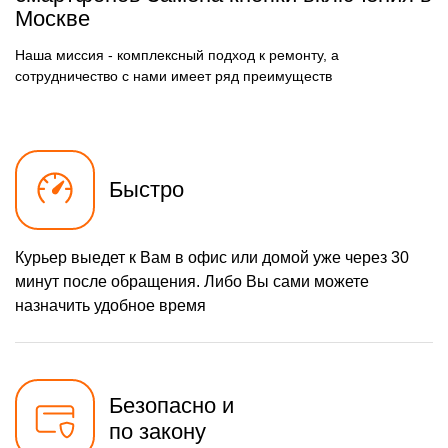
490 р
Замена разъёма
Москве
Заказать
наушников (гарнитуры)
490 р
Замена разъема зарядки
Наша миссия - комплексный подход к ремонту, а
Заказать
(питания)
сотрудничество с нами имеет ряд преимуществ
490 р
Замена сканера отпечатка
Заказать
1490 р
Сбор/Разбор
Заказать
290 р
Замена разъема SIM
Заказать
Быстро
390 р
Замена полифонического
Заказать
динамика
Курьер выедет к Вам в офис или домой уже через 30
490 р
Замена передней камеры
Заказать
минут после обращения. Либо Вы сами можете
Чистка динамика,
назначить удобное время
1790 р
микрофонов от пыли (с
Заказать
разбором)
Безопасно и
по закону