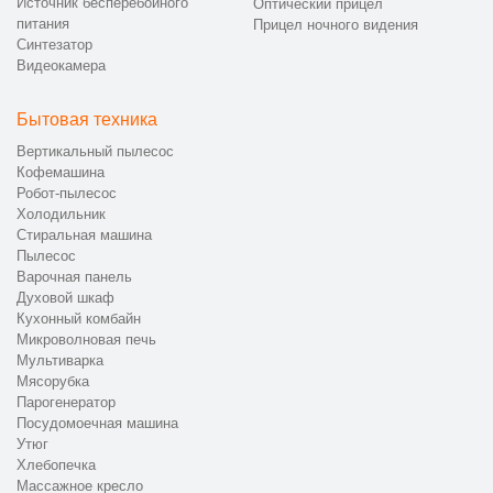
Источник бесперебойного
Оптический прицел
питания
Прицел ночного видения
Синтезатор
Видеокамера
Бытовая техника
Вертикальный пылесос
Кофемашина
Робот-пылесос
Холодильник
Стиральная машина
Пылесос
Варочная панель
Духовой шкаф
Кухонный комбайн
Микроволновая печь
Мультиварка
Мясорубка
Парогенератор
Посудомоечная машина
Утюг
Хлебопечка
Массажное кресло