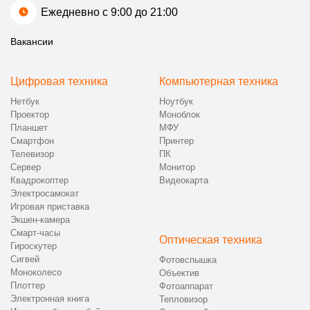
Ежедневно с 9:00 до 21:00
Вакансии
Цифровая техника
Компьютерная техника
Нетбук
Ноутбук
Проектор
Моноблок
Планшет
МФУ
Смартфон
Принтер
Телевизор
ПК
Сервер
Монитор
Квадрокоптер
Видеокарта
Электросамокат
Игровая приставка
Экшен-камера
Смарт-часы
Оптическая техника
Гироскутер
Сигвей
Фотовспышка
Моноколесо
Объектив
Плоттер
Фотоаппарат
Электронная книга
Тепловизор