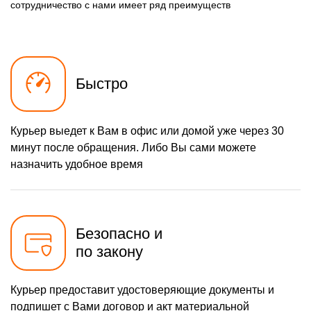
490 р
Замена разъема зарядки
сотрудничество с нами имеет ряд преимуществ
Заказать
(питания)
490 р
Замена сканера отпечатка
Заказать
1490 р
Сбор/Разбор
Заказать
Быстро
290 р
Замена разъема SIM
Заказать
390 р
Замена полифонического
Заказать
динамика
Курьер выедет к Вам в офис или домой уже через 30
минут после обращения. Либо Вы сами можете
490 р
Замена передней камеры
Заказать
назначить удобное время
Чистка динамика,
1790 р
микрофонов от пыли (с
Заказать
разбором)
Безопасно и
по закону
Курьер предоставит удостоверяющие документы и
подпишет с Вами договор и акт материальной