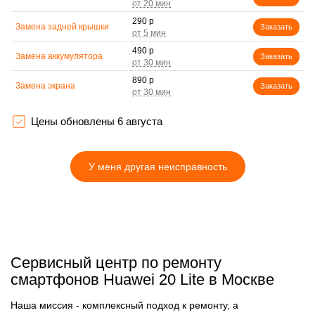
290 р
Замена задней крышки
Заказать
490 р
Замена аккумулятора
Заказать
890 р
Замена экрана
Заказать
490 р
Замена микрофона
Заказать
Цены обновлены 6 августа
1290 р
Защита гидрогелевой
Заказать
пленкой
У меня другая неисправность
690 р
Замена микросхемы
Заказать
490 р
Замена кнопок громкости
Заказать
1190 р
Замена NFC антенны
Заказать
690 р
Сервисный центр по ремонту
Замена элемента
Заказать
смартфонов Huawei 20 Lite в Москве
490 р
Замена разъёма
Заказать
наушников (гарнитуры)
Наша миссия - комплексный подход к ремонту, а