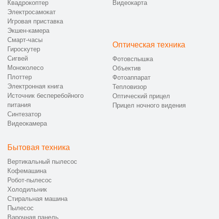
Квадрокоптер
Видеокарта
Электросамокат
Игровая приставка
Экшен-камера
Смарт-часы
Оптическая техника
Гироскутер
Сигвей
Фотовспышка
Моноколесо
Объектив
Плоттер
Фотоаппарат
Электронная книга
Тепловизор
Источник бесперебойного
Оптический прицел
питания
Прицел ночного видения
Синтезатор
Видеокамера
Бытовая техника
Вертикальный пылесос
Кофемашина
Робот-пылесос
Холодильник
Стиральная машина
Пылесос
Варочная панель