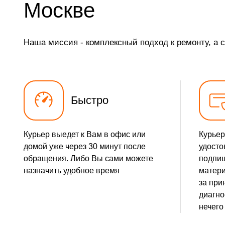
Москве
Замена элемента
Наша миссия - комплексный подход к ремонту, а 
Замена разъёма наушников (гарнитуры)
Замена разъема зарядки (питания)
Замена сканера отпечатка
Быстро
Сбор/Разбор
Курьер выедет к Вам в офис или
Курьер
Замена разъема SIM
домой уже через 30 минут после
удосто
обращения. Либо Вы сами можете
подпиш
Замена полифонического динамика
назначить удобное время
матери
за при
Замена передней камеры
диагно
нечего
Чистка динамика, микрофонов от пыли (с разбором)