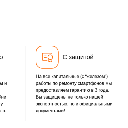
690 р
Заказать
490 р
Заказать
490 р
Заказать
490 р
Заказать
о
С защитой
1490 р
Заказать
На все капитальные (с “железом”)
290 р
Заказать
ы и
работы по ремонту смартфонов мы
предоставляем гарантию в 3 года.
390 р
Заказать
Они
Вы защищены не только нашей
шу
экспертностью, но и официальными
490 р
Заказать
сть
документами!
1790 р
Заказать