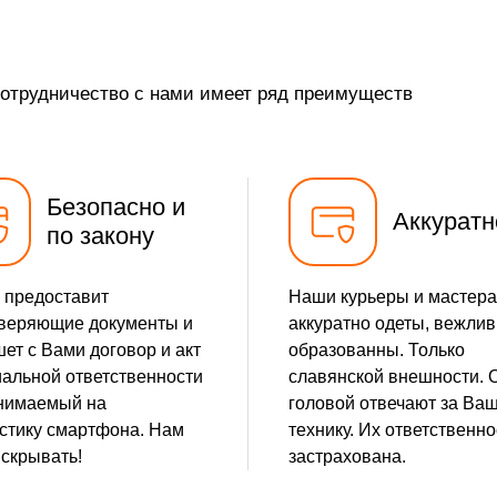
от 35 мин
сотрудничество с нами имеет ряд преимуществ
от 10 мин
от 5 мин
Безопасно и
от 20 мин
Аккуратн
по закону
от 5 мин
 предоставит
Наши курьеры и мастера
от 10 мин
веряющие документы и
аккуратно одеты, вежлив
ет с Вами договор и акт
образованны. Только
от 25 мин
альной ответственности
славянской внешности. 
нимаемый на
головой отвечают за Ва
от 25 мин
стику смартфона. Нам
технику. Их ответственно
 скрывать!
застрахована.
от 30 мин