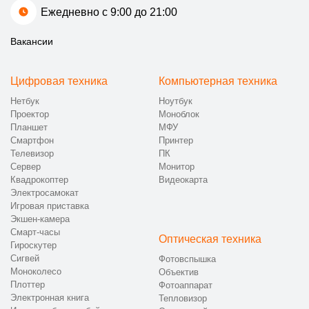
Ежедневно с 9:00 до 21:00
Вакансии
Цифровая техника
Компьютерная техника
Нетбук
Ноутбук
Проектор
Моноблок
Планшет
МФУ
Смартфон
Принтер
Телевизор
ПК
Сервер
Монитор
Квадрокоптер
Видеокарта
Электросамокат
Игровая приставка
Экшен-камера
Смарт-часы
Оптическая техника
Гироскутер
Сигвей
Фотовспышка
Моноколесо
Объектив
Плоттер
Фотоаппарат
Электронная книга
Тепловизор