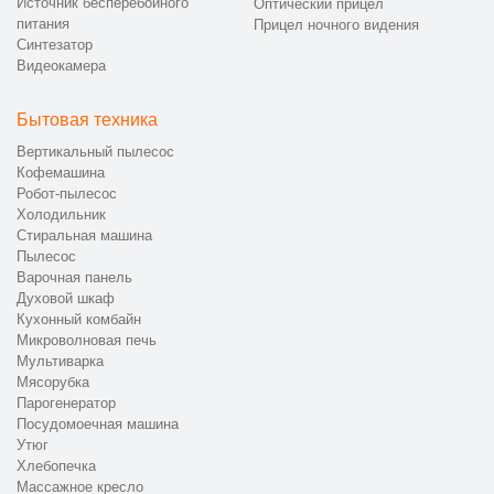
Источник бесперебойного
Оптический прицел
питания
Прицел ночного видения
Синтезатор
Видеокамера
Бытовая техника
Вертикальный пылесос
Кофемашина
Робот-пылесос
Холодильник
Стиральная машина
Пылесос
Варочная панель
Духовой шкаф
Кухонный комбайн
Микроволновая печь
Мультиварка
Мясорубка
Парогенератор
Посудомоечная машина
Утюг
Хлебопечка
Массажное кресло