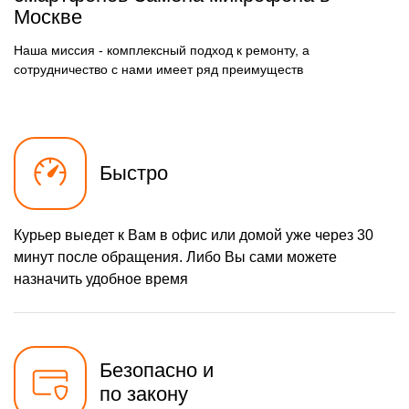
490 р
Замена разъёма
Москве
Заказать
наушников (гарнитуры)
490 р
Замена разъема зарядки
Наша миссия - комплексный подход к ремонту, а
Заказать
(питания)
сотрудничество с нами имеет ряд преимуществ
490 р
Замена сканера отпечатка
Заказать
1490 р
Сбор/Разбор
Заказать
290 р
Замена разъема SIM
Заказать
Быстро
390 р
Замена полифонического
Заказать
динамика
Курьер выедет к Вам в офис или домой уже через 30
490 р
Замена передней камеры
Заказать
минут после обращения. Либо Вы сами можете
Чистка динамика,
назначить удобное время
1790 р
микрофонов от пыли (с
Заказать
разбором)
Безопасно и
по закону