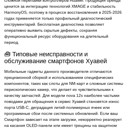
сложной перепайки контроллеров Huawei. Продукция бренда
ценится за интеграцию технологий XMAGE и стабильность
HarmonyOS, поэтому в процессе восстановления в 2025-2026
годах применяется только профильный диагностический
инструментарий. Бесплатная диагностика позволяет
оперативно выявить скрытые дефекты, сохраняя
функциональный ресурс оборудования на длительный
период.
🧰 Типовые неисправности и
обслуживание смартфонов Хуавей
Мобильные гаджеты данного производителя отличаются
прецизионной сборкой и использованием специфических
компонентов, таких как слоты для NM-карт и сложные системы
перископических камер, что делает их чувствительными к
качеству запчастей. Для модели nova 12s наиболее частыми
поводами для обращения в сервис Хуавей становятся износ
порта USB-C, деградация литий-полимерных ячеек или
программные сбои после системных обновлений. Если ваш
Смартфон зависает на этапе загрузки, некорректно реагирует
на касания OLED-панели или имеет трещины на защитном