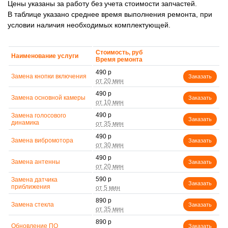
Цены указаны за работу без учета стоимости запчастей.
В таблице указано среднее время выполнения ремонта, при
условии наличия необходимых комплектующей.
Стоимость, руб
Наименование услуги
Время ремонта
490 р
Замена кнопки включения
Заказать
490 р
Замена основной камеры
Заказать
490 р
Замена голосового
Заказать
динамика
490 р
Замена вибромотора
Заказать
490 р
Замена антенны
Заказать
590 р
Замена датчика
Заказать
приближения
890 р
Замена стекла
Заказать
890 р
Обновление ПО
Заказать