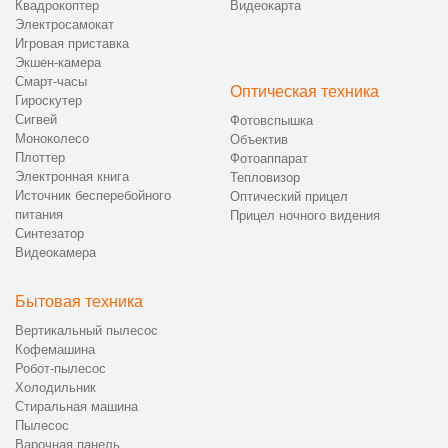
Квадрокоптер
Видеокарта
Электросамокат
Игровая приставка
Экшен-камера
Смарт-часы
Оптическая техника
Гироскутер
Сигвей
Фотовспышка
Моноколесо
Объектив
Плоттер
Фотоаппарат
Электронная книга
Тепловизор
Источник бесперебойного
Оптический прицел
питания
Прицел ночного видения
Синтезатор
Видеокамера
Бытовая техника
Вертикальный пылесос
Кофемашина
Робот-пылесос
Холодильник
Стиральная машина
Пылесос
Варочная панель