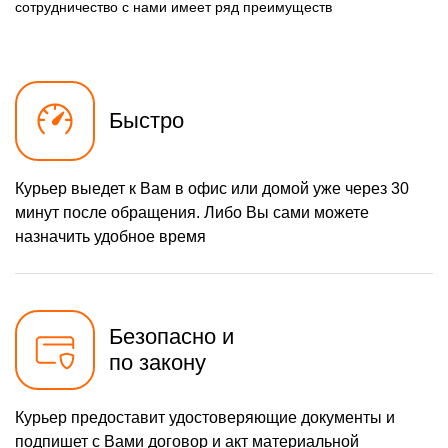
490 р
Замена разъема зарядки
сотрудничество с нами имеет ряд преимуществ
Заказать
(питания)
490 р
Замена сканера отпечатка
Заказать
1490 р
Сбор/Разбор
Заказать
Быстро
290 р
Замена разъема SIM
Заказать
390 р
Замена полифонического
Заказать
динамика
Курьер выедет к Вам в офис или домой уже через 30
минут после обращения. Либо Вы сами можете
490 р
Замена передней камеры
Заказать
назначить удобное время
Чистка динамика,
1790 р
микрофонов от пыли (с
Заказать
разбором)
Безопасно и
по закону
Курьер предоставит удостоверяющие документы и
подпишет с Вами договор и акт материальной