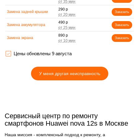
290 р
Замена задней крышки
Заказать
490 р
Замена аккумулятора
Заказать
890 р
Замена экрана
Заказать
490 р
Замена микрофона
Заказать
Цены обновлены 9 августа
1290 р
Защита гидрогелевой
Заказать
пленкой
У меня другая неисправность
690 р
Замена микросхемы
Заказать
490 р
Замена кнопок громкости
Заказать
1190 р
Замена NFC антенны
Заказать
690 р
Сервисный центр по ремонту
Замена элемента
Заказать
смартфонов Huawei nova 12s в Москве
490 р
Замена разъёма
Заказать
наушников (гарнитуры)
Наша миссия - комплексный подход к ремонту, а