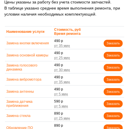
Цены указаны за работу без учета стоимости запчастей.
В таблице указано среднее время выполнения ремонта, при
условии наличия необходимых комплектующей.
Стоимость, руб
Наименование услуги
Время ремонта
490 р
Замена кнопки включения
Заказать
490 р
Замена основной камеры
Заказать
490 р
Замена голосового
Заказать
динамика
490 р
Замена вибромотора
Заказать
490 р
Замена антенны
Заказать
590 р
Замена датчика
Заказать
приближения
890 р
Замена стекла
Заказать
890 р
Обновление ПО
Заказать