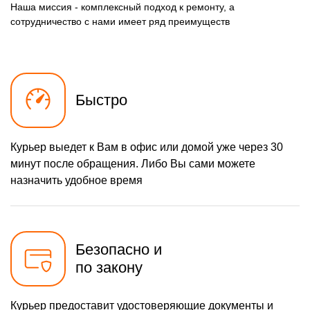
490 р
Замена разъема зарядки
Наша миссия - комплексный подход к ремонту, а
Заказать
(питания)
сотрудничество с нами имеет ряд преимуществ
490 р
Замена сканера отпечатка
Заказать
1490 р
Сбор/Разбор
Заказать
290 р
Замена разъема SIM
Заказать
Быстро
390 р
Замена полифонического
Заказать
динамика
Курьер выедет к Вам в офис или домой уже через 30
490 р
Замена передней камеры
Заказать
минут после обращения. Либо Вы сами можете
Чистка динамика,
назначить удобное время
1790 р
микрофонов от пыли (с
Заказать
разбором)
Безопасно и
по закону
Курьер предоставит удостоверяющие документы и