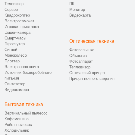
Телевизор
ПК
Сервер
Монитор
Квадрокоптер
Видеокарта
Электросамокат
Игровая приставка
Экшен-камера
Смарт-часы
Оптическая техника
Гироскутер
Сигвей
Фотовспышка
Моноколесо
Объектив
Плоттер
Фотоаппарат
Электронная книга
Тепловизор
Источник бесперебойного
Оптический прицел
питания
Прицел ночного видения
Синтезатор
Видеокамера
Бытовая техника
Вертикальный пылесос
Кофемашина
Робот-пылесос
Холодильник