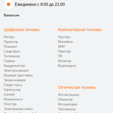
Ежедневно с 9:00 до 21:00
Вакансии
Цифровая техника
Компьютерная техника
Нетбук
Ноутбук
Проектор
Моноблок
Планшет
МФУ
Смартфон
Принтер
Телевизор
ПК
Сервер
Монитор
Квадрокоптер
Видеокарта
Электросамокат
Игровая приставка
Экшен-камера
Смарт-часы
Оптическая техника
Гироскутер
Сигвей
Фотовспышка
Моноколесо
Объектив
Плоттер
Фотоаппарат
Электронная книга
Тепловизор