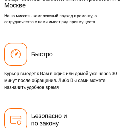
490 р
Замена разъёма
Москве
Заказать
наушников (гарнитуры)
490 р
Замена разъема зарядки
Наша миссия - комплексный подход к ремонту, а
Заказать
(питания)
сотрудничество с нами имеет ряд преимуществ
490 р
Замена сканера отпечатка
Заказать
1490 р
Сбор/Разбор
Заказать
290 р
Замена разъема SIM
Заказать
Быстро
390 р
Замена полифонического
Заказать
динамика
Курьер выедет к Вам в офис или домой уже через 30
490 р
Замена передней камеры
Заказать
минут после обращения. Либо Вы сами можете
Чистка динамика,
назначить удобное время
1790 р
микрофонов от пыли (с
Заказать
разбором)
Безопасно и
по закону