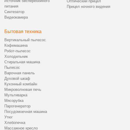
Источник бесперебойного
Оптический прицел
питания
Прицел ночного видения
Синтезатор
Видеокамера
Бытовая техника
Вертикальный пылесос
Кофемашина
Робот-пылесос
Холодильник
Стиральная машина
Пылесос
Варочная панель
Духовой шкаф
Кухонный комбайн
Микроволновая печь
Мультиварка
Мясорубка
Парогенератор
Посудомоечная машина
Утюг
Хлебопечка
Массажное кресло