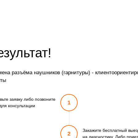
езультат!
ена разъёма наушников (гарнитуры) - клиентоориентиро
оты
вьте заявку либо позвоните
1
для консультации
Закажите бесплатный выез
2
на диагностику. Либо прие