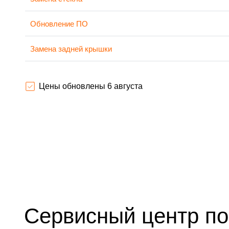
Обновление ПО
Замена задней крышки
Замена аккумулятора
Цены обновлены 6 августа
Замена экрана
Замена микрофона
Защита гидрогелевой пленкой
Замена микросхемы
Замена кнопок громкости
Сервисный центр п
Замена NFC антенны