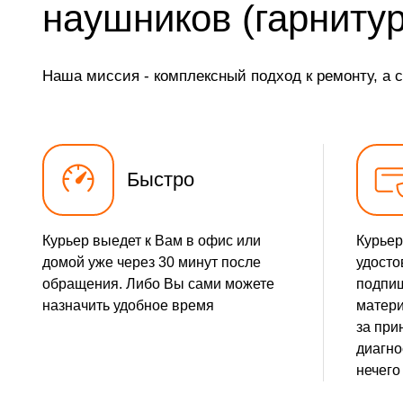
наушников (гарниту
Замена элемента
Наша миссия - комплексный подход к ремонту, а 
Замена разъёма наушников (гарнитуры)
Замена разъема зарядки (питания)
Замена сканера отпечатка
Быстро
Сбор/Разбор
Курьер выедет к Вам в офис или
Курьер
Замена разъема SIM
домой уже через 30 минут после
удосто
обращения. Либо Вы сами можете
подпиш
Замена полифонического динамика
назначить удобное время
матери
за при
Замена передней камеры
диагно
нечего
Чистка динамика, микрофонов от пыли (с разбором)