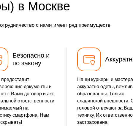
ры) в Москве
от 30 мин
сотрудничество с нами имеет ряд преимуществ
от 5 мин
от 35 мин
Безопасно и
от 15 мин
Аккуратн
по закону
от 10 мин
 предоставит
Наши курьеры и мастера
от 10 мин
веряющие документы и
аккуратно одеты, вежлив
ет с Вами договор и акт
образованны. Только
от 5 мин
альной ответственности
славянской внешности. 
нимаемый на
головой отвечают за Ва
от 5 мин
стику смартфона. Нам
технику. Их ответственно
 скрывать!
застрахована.
от 5 мин