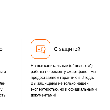
690 р
Заказать
490 р
Заказать
490 р
Заказать
490 р
Заказать
о
С защитой
1490 р
Заказать
На все капитальные (с “железом”)
290 р
Заказать
ы и
работы по ремонту смартфонов мы
предоставляем гарантию в 3 года.
390 р
Заказать
Они
Вы защищены не только нашей
шу
экспертностью, но и официальными
490 р
Заказать
сть
документами!
1790 р
Заказать