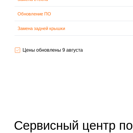
Обновление ПО
Замена задней крышки
Замена аккумулятора
Цены обновлены 9 августа
Замена экрана
Замена микрофона
Защита гидрогелевой пленкой
Замена микросхемы
Замена кнопок громкости
Сервисный центр по
Замена NFC антенны