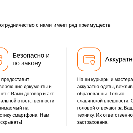
от 35 мин
сотрудничество с нами имеет ряд преимуществ
от 10 мин
от 5 мин
Безопасно и
от 20 мин
Аккуратн
по закону
от 5 мин
 предоставит
Наши курьеры и мастера
от 10 мин
веряющие документы и
аккуратно одеты, вежлив
ет с Вами договор и акт
образованны. Только
от 25 мин
альной ответственности
славянской внешности. 
нимаемый на
головой отвечают за Ва
от 25 мин
стику смартфона. Нам
технику. Их ответственно
 скрывать!
застрахована.
от 30 мин