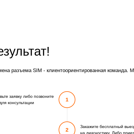
езультат!
ена разъема SIM - клиентоориентированная команда. Мы
вьте заявку либо позвоните
1
для консультации
Закажите бесплатный выез
2
на диагностику. Либо прие