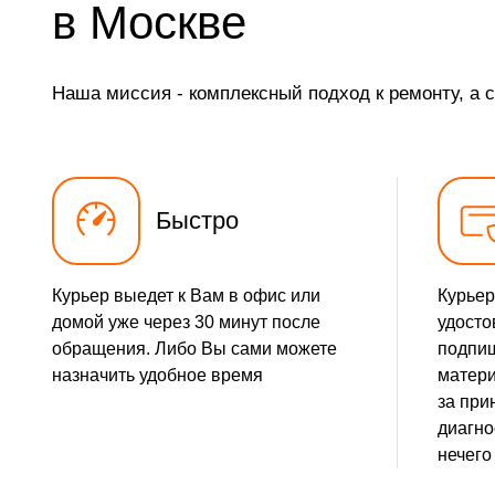
в Москве
Замена элемента
Наша миссия - комплексный подход к ремонту, а 
Замена разъёма наушников (гарнитуры)
Замена разъема зарядки (питания)
Замена сканера отпечатка
Быстро
Сбор/Разбор
Курьер выедет к Вам в офис или
Курьер
Замена разъема SIM
домой уже через 30 минут после
удосто
обращения. Либо Вы сами можете
подпиш
Замена полифонического динамика
назначить удобное время
матери
за при
Замена передней камеры
диагно
нечего
Чистка динамика, микрофонов от пыли (с разбором)