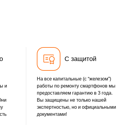
690 р
Заказать
490 р
Заказать
490 р
Заказать
490 р
Заказать
о
С защитой
1490 р
Заказать
На все капитальные (с “железом”)
290 р
Заказать
ы и
работы по ремонту смартфонов мы
предоставляем гарантию в 3 года.
390 р
Заказать
Они
Вы защищены не только нашей
шу
экспертностью, но и официальными
490 р
Заказать
сть
документами!
1790 р
Заказать