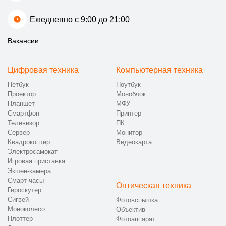
Ежедневно с 9:00 до 21:00
Вакансии
Цифровая техника
Компьютерная техника
Нетбук
Ноутбук
Проектор
Моноблок
Планшет
МФУ
Смартфон
Принтер
Телевизор
ПК
Сервер
Монитор
Квадрокоптер
Видеокарта
Электросамокат
Игровая приставка
Экшен-камера
Смарт-часы
Оптическая техника
Гироскутер
Сигвей
Фотовспышка
Моноколесо
Объектив
Плоттер
Фотоаппарат