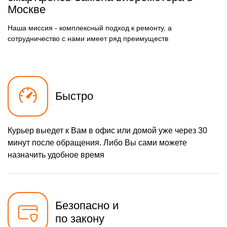
490 р
Замена разъёма
Москве
Заказать
наушников (гарнитуры)
490 р
Замена разъема зарядки
Наша миссия - комплексный подход к ремонту, а
Заказать
(питания)
сотрудничество с нами имеет ряд преимуществ
490 р
Замена сканера отпечатка
Заказать
1490 р
Сбор/Разбор
Заказать
290 р
Замена разъема SIM
Заказать
Быстро
390 р
Замена полифонического
Заказать
динамика
Курьер выедет к Вам в офис или домой уже через 30
490 р
Замена передней камеры
Заказать
минут после обращения. Либо Вы сами можете
Чистка динамика,
назначить удобное время
1790 р
микрофонов от пыли (с
Заказать
разбором)
Безопасно и
по закону