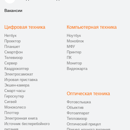
Вакансии
Цифровая техника
Компьютерная техника
Нетбук
Ноутбук
Проектор
Моноблок
Планшет
МФУ
Смартфон
Принтер
Телевизор
ПК
Сервер
Монитор
Квадрокоптер
Видеокарта
Электросамокат
Игровая приставка
Экшен-камера
Смарт-часы
Оптическая техника
Гироскутер
Сигвей
Фотовспышка
Моноколесо
Объектив
Плоттер
Фотоаппарат
Электронная книга
Тепловизор
Источник бесперебойного
Оптический прицел
питания
Прицел ночного видения