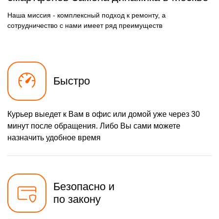
1100 р
Ремонт микросхемы
Заказать
питания
Наша миссия - комплексный подход к ремонту, а
550 р
сотрудничество с нами имеет ряд преимуществ
Ремонт кнопки громкости
Заказать
880 р
Ремонт NFC модуля
Заказать
880 р
Ремонт разъема
Заказать
наушников
Быстро
1100 р
Ремонт микросхемы GPS
Заказать
550 р
Ремонт разъема зарядки
Заказать
Курьер выедет к Вам в офис или домой уже через 30
минут после обращения. Либо Вы сами можете
880 р
Ремонт Wi-Fi модуля
Заказать
назначить удобное время
880 р
Ремонт разъема питания
Заказать
550 р
Ремонт микрофона
Заказать
Безопасно и
550 р
Ремонт кнопки питания
Заказать
по закону
550 р
Ремонт задней крышки
Заказать