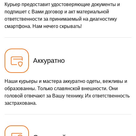
Курьер предоставит удостоверяющие документы и
1100 р
Замена микросхемы
Заказать
питания
подпишет с Вами договор и акт материальной
ответственности за принимаемый на диагностику
880 р
Ремонт Bluetooth модуля
Заказать
смартфона. Нам нечего скрывать!
1100 р
Замена микросхемы Wi-Fi
Заказать
880 р
Ремонт антенны
Заказать
550 р
Аккуратно
Ремонт вибромотора
Заказать
550 р
Ремонт SIM-карты
Заказать
Наши курьеры и мастера аккуратно одеты, вежливы и
880 р
Замена Bluetooth модуля
Заказать
образованны. Только славянской внешности. Они
550 р
головой отвечают за Вашу технику. Их ответственность
Замена SIM-карты
Заказать
застрахована.
1100 р
Замена микросхемы GPS
Заказать
550 р
Замена вибромотора
Заказать
880 р
Замена разъема SIM-
Заказать