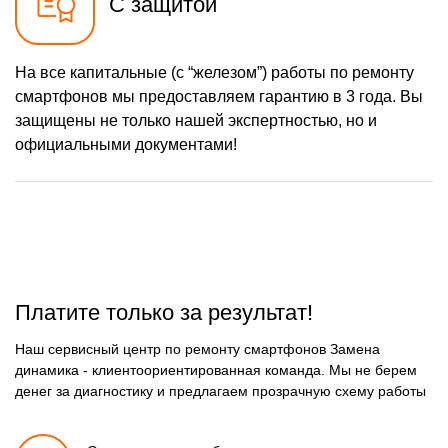
С защитой
карты
550 р
Ремонт аккумулятора
Заказать
На все капитальные (с “железом”) работы по ремонту
1100 р
Ремонт микросхемы Wi-Fi
Заказать
смартфонов мы предоставляем гарантию в 3 года. Вы
880 р
защищены не только нашей экспертностью, но и
Ремонт GPS модуля
Заказать
официальными документами!
1100 р
Замена микросхемы NFC
Заказать
1100 р
Замена микросхемы
Заказать
управления
1100 р
Замена микросхемы
Заказать
зарядки
550 р
Ремонт мембраны
Заказать
Платите только за результат!
1100 р
Ремонт экрана
Заказать
Наш сервисный центр по ремонту смартфонов Замена
динамика - клиентоориентированная команда. Мы не берем
550 р
Замена кнопки питания
Заказать
денег за диагностику и предлагаем прозрачную схему работы
880 р
Замена NFC модуля
Заказать