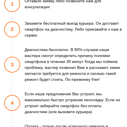
Оставьте заявку либо позвоните
нам для
1100 р
1
Ремонт микросхемы NFC
Заказать
консультации
550 р
Замена разъема
Заказать
наушников
Закажите бесплатный выезд курьера. Он доставит
1100 р
Ремонт микросхемы
Заказать
2
смартфон
на диагностику. Либо приезжайте к нам в
управления
сервис
880 р
Замена GPS модуля
Заказать
550 р
Диагностика бесплатно. В 90% случаев наши
Замена камеры
Заказать
мастера смогут
определить причину поломки
смартфона в течении 30 минут.
Когда мы поймем
3
проблему, мастер позвонит Вам и расскажет,
какие
запчасти требуется для ремонта и сколько такой
ремонт
будет стоить. По-прежнему free!
Если наше предложение Вас устроит, мы
максимально быстро
устраним неполадку. Если не
4
устроит забирайте смартфон
без оплаты
диагностики (или вызовите курьера)
Оплата - только после успешного ремонта и