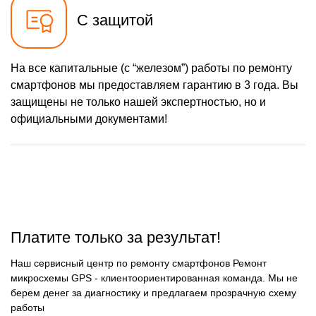
карты
С защитой
550 р
Ремонт аккумулятора
Заказать
1100 р
Ремонт микросхемы Wi-Fi
Заказать
На все капитальные (с “железом”) работы по ремонту
880 р
смартфонов мы предоставляем гарантию в 3 года. Вы
Ремонт GPS модуля
Заказать
защищены не только нашей экспертностью, но и
1100 р
официальными документами!
Замена микросхемы NFC
Заказать
1100 р
Замена микросхемы
Заказать
управления
1100 р
Замена микросхемы
Заказать
зарядки
550 р
Ремонт мембраны
Заказать
1100 р
Платите только за результат!
Ремонт экрана
Заказать
550 р
Наш сервисный центр по ремонту смартфонов Ремонт
Замена кнопки питания
Заказать
микросхемы GPS - клиентоориентированная команда. Мы не
880 р
берем денег за диагностику и предлагаем прозрачную схему
Замена NFC модуля
Заказать
работы