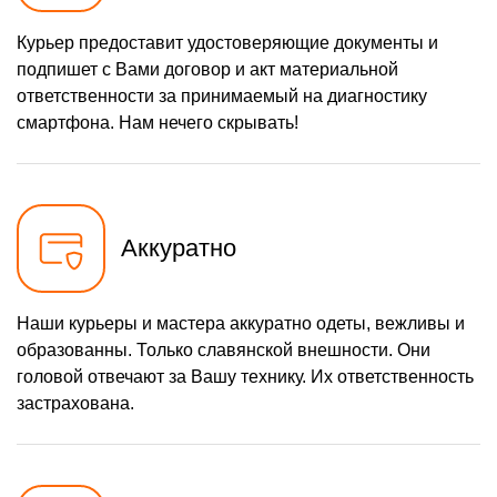
1100 р
Замена микросхемы
Заказать
питания
Курьер предоставит удостоверяющие документы и
подпишет с Вами договор и акт материальной
880 р
Ремонт Bluetooth модуля
Заказать
ответственности за принимаемый на диагностику
1100 р
смартфона. Нам нечего скрывать!
Замена микросхемы Wi-Fi
Заказать
880 р
Ремонт антенны
Заказать
550 р
Ремонт вибромотора
Заказать
Аккуратно
550 р
Ремонт SIM-карты
Заказать
880 р
Замена Bluetooth модуля
Заказать
Наши курьеры и мастера аккуратно одеты, вежливы и
550 р
образованны. Только славянской внешности. Они
Замена SIM-карты
Заказать
головой отвечают за Вашу технику. Их ответственность
1100 р
застрахована.
Замена микросхемы GPS
Заказать
550 р
Замена вибромотора
Заказать
880 р
Замена разъема SIM-
Заказать