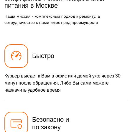
1100 р
Ремонт микросхемы
питания в Москве
Заказать
питания
550 р
Наша миссия - комплексный подход к ремонту, а
Ремонт кнопки громкости
Заказать
сотрудничество с нами имеет ряд преимуществ
880 р
Ремонт NFC модуля
Заказать
880 р
Ремонт разъема
Заказать
наушников
1100 р
Ремонт микросхемы GPS
Заказать
Быстро
550 р
Ремонт разъема зарядки
Заказать
Курьер выедет к Вам в офис или домой уже через 30
880 р
Ремонт Wi-Fi модуля
Заказать
минут после обращения. Либо Вы сами можете
880 р
назначить удобное время
Ремонт разъема питания
Заказать
550 р
Ремонт микрофона
Заказать
550 р
Ремонт кнопки питания
Заказать
Безопасно и
550 р
по закону
Ремонт задней крышки
Заказать