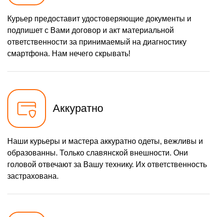
1100 р
Замена микросхемы
Заказать
питания
Курьер предоставит удостоверяющие документы и
подпишет с Вами договор и акт материальной
880 р
Ремонт Bluetooth модуля
Заказать
ответственности за принимаемый на диагностику
1100 р
смартфона. Нам нечего скрывать!
Замена микросхемы Wi-Fi
Заказать
880 р
Ремонт антенны
Заказать
550 р
Ремонт вибромотора
Заказать
Аккуратно
550 р
Ремонт SIM-карты
Заказать
880 р
Замена Bluetooth модуля
Заказать
Наши курьеры и мастера аккуратно одеты, вежливы и
550 р
образованны. Только славянской внешности. Они
Замена SIM-карты
Заказать
головой отвечают за Вашу технику. Их ответственность
1100 р
застрахована.
Замена микросхемы GPS
Заказать
550 р
Замена вибромотора
Заказать
880 р
Замена разъема SIM-
Заказать