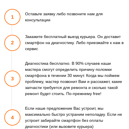
1100 р
Ремонт микросхемы NFC
Заказать
Оставьте заявку либо позвоните
нам для
550 р
Замена разъема
1
Заказать
наушников
консультации
1100 р
Ремонт микросхемы
Заказать
управления
Закажите бесплатный выезд курьера. Он доставит
880 р
Замена GPS модуля
Заказать
2
смартфон
на диагностику. Либо приезжайте к нам в
сервис
550 р
Замена камеры
Заказать
Диагностика бесплатно. В 90% случаев наши
мастера смогут
определить причину поломки
смартфона в течении 30 минут.
Когда мы поймем
3
проблему, мастер позвонит Вам и расскажет,
какие
запчасти требуется для ремонта и сколько такой
ремонт
будет стоить. По-прежнему free!
Если наше предложение Вас устроит, мы
максимально быстро
устраним неполадку. Если не
4
устроит забирайте смартфон
без оплаты
диагностики (или вызовите курьера)