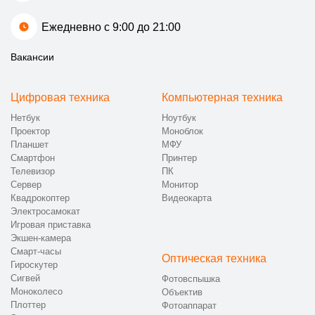
Ежедневно с 9:00 до 21:00
Вакансии
Цифровая техника
Компьютерная техника
Нетбук
Ноутбук
Проектор
Моноблок
Планшет
МФУ
Смартфон
Принтер
Телевизор
ПК
Сервер
Монитор
Квадрокоптер
Видеокарта
Электросамокат
Игровая приставка
Экшен-камера
Смарт-часы
Оптическая техника
Гироскутер
Сигвей
Фотовспышка
Моноколесо
Объектив
Плоттер
Фотоаппарат