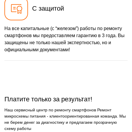
карты
С защитой
550 р
Ремонт аккумулятора
Заказать
1100 р
Ремонт микросхемы Wi-Fi
Заказать
На все капитальные (с “железом”) работы по ремонту
880 р
смартфонов мы предоставляем гарантию в 3 года. Вы
Ремонт GPS модуля
Заказать
защищены не только нашей экспертностью, но и
1100 р
официальными документами!
Замена микросхемы NFC
Заказать
1100 р
Замена микросхемы
Заказать
управления
1100 р
Замена микросхемы
Заказать
зарядки
550 р
Ремонт мембраны
Заказать
1100 р
Платите только за результат!
Ремонт экрана
Заказать
550 р
Наш сервисный центр по ремонту смартфонов Ремонт
Замена кнопки питания
Заказать
микросхемы питания - клиентоориентированная команда. Мы
880 р
не берем денег за диагностику и предлагаем прозрачную
Замена NFC модуля
Заказать
схему работы