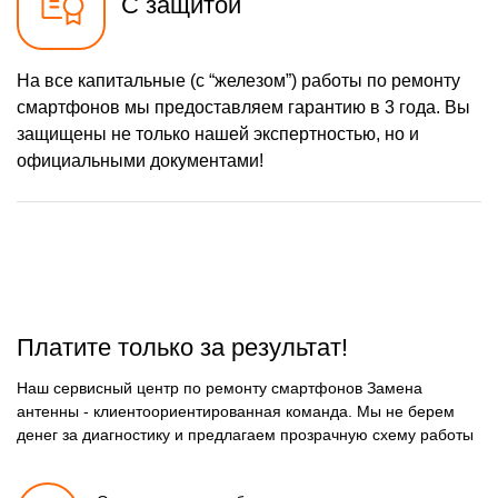
С защитой
карты
550 р
Ремонт аккумулятора
Заказать
На все капитальные (с “железом”) работы по ремонту
1100 р
Ремонт микросхемы Wi-Fi
Заказать
смартфонов мы предоставляем гарантию в 3 года. Вы
880 р
защищены не только нашей экспертностью, но и
Ремонт GPS модуля
Заказать
официальными документами!
1100 р
Замена микросхемы NFC
Заказать
1100 р
Замена микросхемы
Заказать
управления
1100 р
Замена микросхемы
Заказать
зарядки
550 р
Ремонт мембраны
Заказать
Платите только за результат!
1100 р
Ремонт экрана
Заказать
Наш сервисный центр по ремонту смартфонов Замена
антенны - клиентоориентированная команда. Мы не берем
550 р
Замена кнопки питания
Заказать
денег за диагностику и предлагаем прозрачную схему работы
880 р
Замена NFC модуля
Заказать