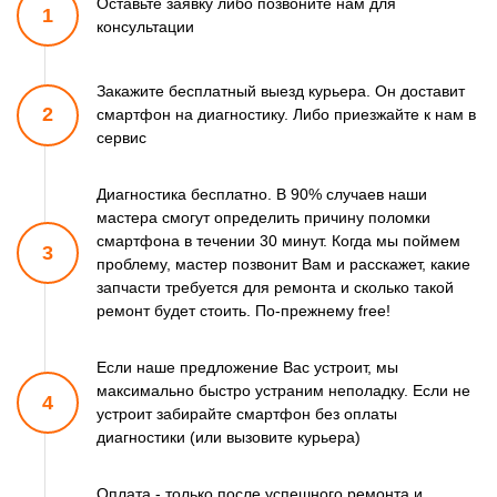
Оставьте заявку либо позвоните
нам для
1100 р
1
Ремонт микросхемы NFC
Заказать
консультации
550 р
Замена разъема
Заказать
наушников
Закажите бесплатный выезд курьера. Он доставит
1100 р
Ремонт микросхемы
Заказать
2
смартфон
на диагностику. Либо приезжайте к нам в
управления
сервис
880 р
Замена GPS модуля
Заказать
550 р
Диагностика бесплатно. В 90% случаев наши
Замена камеры
Заказать
мастера смогут
определить причину поломки
смартфона в течении 30 минут.
Когда мы поймем
3
проблему, мастер позвонит Вам и расскажет,
какие
запчасти требуется для ремонта и сколько такой
ремонт
будет стоить. По-прежнему free!
Если наше предложение Вас устроит, мы
максимально быстро
устраним неполадку. Если не
4
устроит забирайте смартфон
без оплаты
диагностики (или вызовите курьера)
Оплата - только после успешного ремонта и