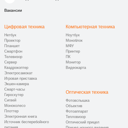
Вакансии
Цифровая техника
Компьютерная техника
Нетбук
Ноутбук
Проектор
Моноблок
Планшет
МФУ
Смартфон
Принтер
Телевизор
ПК
Сервер
Монитор
Квадрокоптер
Видеокарта
Электросамокат
Игровая приставка
Экшен-камера
Смарт-часы
Оптическая техника
Гироскутер
Сигвей
Фотовспышка
Моноколесо
Объектив
Плоттер
Фотоаппарат
Электронная книга
Тепловизор
Источник бесперебойного
Оптический прицел
питания
Прицел ночного видения