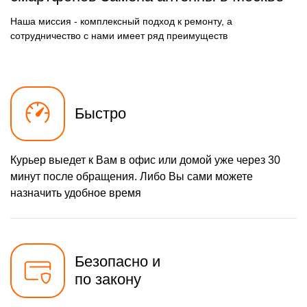
1100 р
Ремонт микросхемы
Заказать
питания
Наша миссия - комплексный подход к ремонту, а
550 р
сотрудничество с нами имеет ряд преимуществ
Ремонт кнопки громкости
Заказать
880 р
Ремонт NFC модуля
Заказать
880 р
Ремонт разъема
Заказать
наушников
Быстро
1100 р
Ремонт микросхемы GPS
Заказать
550 р
Ремонт разъема зарядки
Заказать
Курьер выедет к Вам в офис или домой уже через 30
минут после обращения. Либо Вы сами можете
880 р
Ремонт Wi-Fi модуля
Заказать
назначить удобное время
880 р
Ремонт разъема питания
Заказать
550 р
Ремонт микрофона
Заказать
Безопасно и
550 р
Ремонт кнопки питания
Заказать
по закону
550 р
Ремонт задней крышки
Заказать