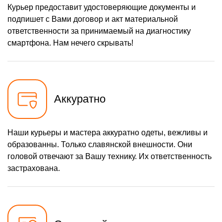
Курьер предоставит удостоверяющие документы и
1100 р
Замена микросхемы
Заказать
питания
подпишет с Вами договор и акт материальной
ответственности за принимаемый на диагностику
880 р
Ремонт Bluetooth модуля
Заказать
смартфона. Нам нечего скрывать!
1100 р
Замена микросхемы Wi-Fi
Заказать
880 р
Ремонт антенны
Заказать
550 р
Аккуратно
Ремонт вибромотора
Заказать
550 р
Ремонт SIM-карты
Заказать
Наши курьеры и мастера аккуратно одеты, вежливы и
880 р
Замена Bluetooth модуля
Заказать
образованны. Только славянской внешности. Они
550 р
головой отвечают за Вашу технику. Их ответственность
Замена SIM-карты
Заказать
застрахована.
1100 р
Замена микросхемы GPS
Заказать
550 р
Замена вибромотора
Заказать
880 р
Замена разъема SIM-
Заказать