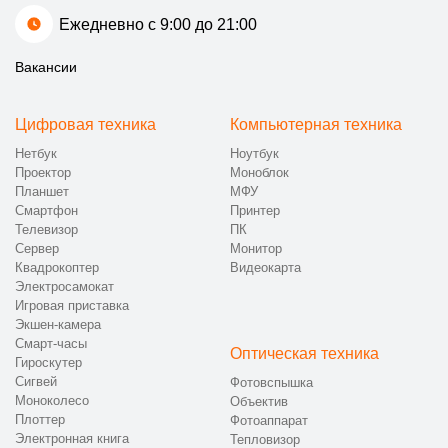
Ежедневно с 9:00 до 21:00
Вакансии
Цифровая техника
Компьютерная техника
Нетбук
Ноутбук
Проектор
Моноблок
Планшет
МФУ
Смартфон
Принтер
Телевизор
ПК
Сервер
Монитор
Квадрокоптер
Видеокарта
Электросамокат
Игровая приставка
Экшен-камера
Смарт-часы
Оптическая техника
Гироскутер
Сигвей
Фотовспышка
Моноколесо
Объектив
Плоттер
Фотоаппарат
Электронная книга
Тепловизор