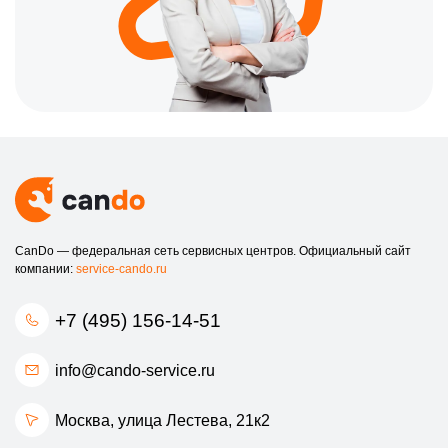
номеру +7 (495) 156-14-51. Мы всегда готовы помочь вам в
решении любых вопросов, связанных с вашим смартфоном
Prestigio.
Обращайтесь к нам уже сегодня, чтобы ваш смартфон
Prestigio работал как новый!
CanDo — федеральная сеть сервисных центров. Официальный сайт
компании:
service-cando.ru
+7 (495) 156-14-51
info@cando-service.ru
Москва, улица Лестева, 21к2