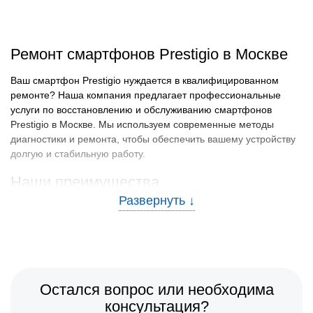
Ремонт смартфонов Prestigio в Москве
Ваш смартфон Prestigio нуждается в квалифицированном
ремонте? Наша компания предлагает профессиональные
услуги по восстановлению и обслуживанию смартфонов
Prestigio в Москве. Мы используем современные методы
диагностики и ремонта, чтобы обеспечить вашему устройству
долгую и стабильную работу.
Наши преимущества
Обратившись к нам, вы получаете следующие преимущества:
Опытные специалисты:
Наша команда состоит из
сертифицированных мастеров с глубокими знаниями о
продуктах Престижио.
Оригинальные запчасти:
Мы используем только
Остался вопрос или необходима
сертифицированные комплектующие для ремонта
консультация?
вашего смартфона.