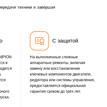
передачи техники и завершая
900 р
Заказать
1050 р
Заказать
1350 р
Заказать
о
С защитой
2500 р
Заказать
1800 р
Заказать
AMPION
На выполненные сложные
ся в
аппаратные ремонты, включая
750 р
Заказать
водится
замену или восстановление
.
ключевых компонентов двигателя,
2430 р
Заказать
тся
редуктора или системы управления,
предоставляется официальная
1000 р
Заказать
рного
гарантия сроком до трёх лет.
уска.
1000 р
Заказать