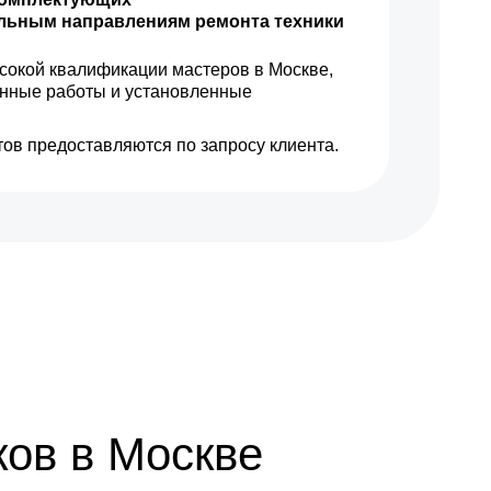
ильным направлениям ремонта техники
1100 р
Заказать
сокой квалификации мастеров в Москве,
енные работы и установленные
600 р
Заказать
ов предоставляются по запросу клиента.
600 р
Заказать
1350 р
Заказать
1160 р
Заказать
650 р
Заказать
1650 р
Заказать
1400 р
Заказать
ков в Москве
1100 р
Заказать