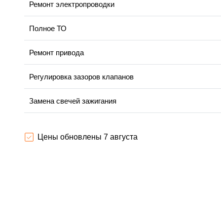
Ремонт электропроводки
Полное ТО
Ремонт привода
Регулировка зазоров клапанов
Замена свечей зажигания
Демонтаж-монтаж двигателя
Цены обновлены 7 августа
Ремонт сцепления
Установка комплекта прокладок двигателя
Замена прокладки в области двигателя и редуктора