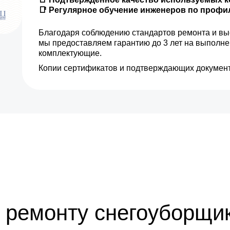
📑 Регулярное обучение инженеров по проф
от 10 мин
Благодаря соблюдению стандартов ремонта и вы
мы предоставляем гарантию до 3 лет на выполн
от 5 мин
комплектующие.
Копии сертификатов и подтверждающих документ
от 25 мин
от 5 мин
от 30 мин
от 35 мин
от 25 мин
от 30 мин
 ремонту снегоуборщи
от 20 мин