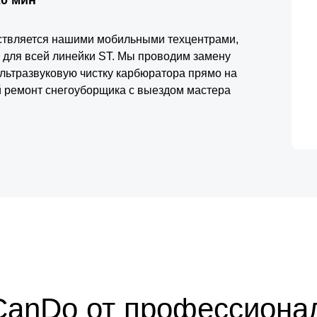
твляется нашими мобильными техцентрами,
 для всей линейки ST. Мы проводим замену
ультразвуковую чистку карбюратора прямо на
 ремонт снегоуборщика с выездом мастера
 и гарантирует её готовность к работе в условиях
вание проверенных расходников обеспечивает
итических морозах.
CanDo от профессиона