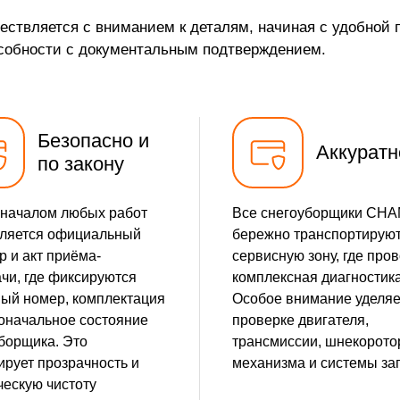
твляется с вниманием к деталям, начиная с удобной 
от 15 мин
собности с документальным подтверждением.
от 20 мин
от 25 мин
Безопасно и
Аккуратн
по закону
от 25 мин
от 15 мин
началом любых работ
Все снегоуборщики CH
ляется официальный
бережно транспортируют
от 25 мин
р и акт приёма-
сервисную зону, где про
чи, где фиксируются
комплексная диагностика
от 15 мин
ый номер, комплектация
Особое внимание уделяе
оначальное состояние
проверке двигателя,
от 25 мин
борщика. Это
трансмиссии, шнекорото
ирует прозрачность и
механизма и системы зап
от 30 мин
ескую чистоту