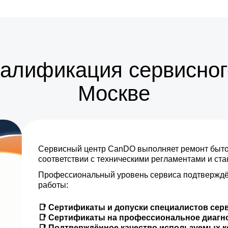
от 25 мин
от 20 мин
от 15 мин
валификация сервисног
от 25 мин
Москве
от 5 мин
от 10 мин
Сервисный центр CanDO выполняет ремонт бытов
от 35 мин
соответствии с техническими регламентами и ст
Профессиональный уровень сервиса подтверждё
от 10 мин
работы:
от 30 мин
📑 Сертификаты и допуски специалистов сер
📑 Сертификаты на профессиональное диагн
от 5 мин
📑 Подтверждённое качество используемых 