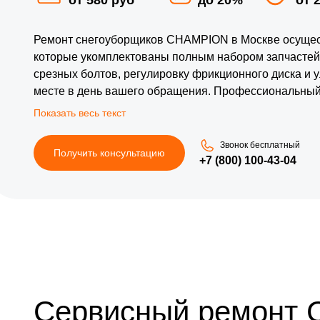
Ремонт снегоуборщиков CHAMPION в Москве осущес
которые укомплектованы полным набором запчастей
срезных болтов, регулировку фрикционного диска и 
месте в день вашего обращения. Профессиональный
позволяет избежать дорогостоящей эвакуации техники
плотной застройки столичных пригородов. Использо
стабильные обороты двигателя Чемпион даже при кр
Звонок бесплатный
Получить консультацию
+7 (800) 100-43-04
Сервисный ремонт 