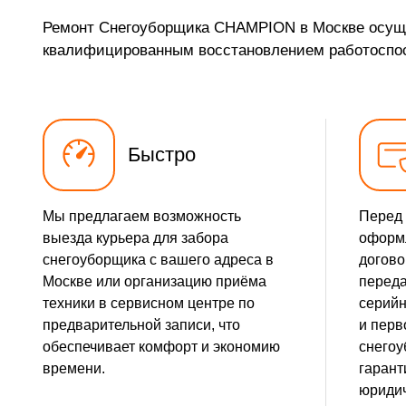
Ремонт Снегоуборщика CHAMPION в Москве осущес
Замена подшипника колеса
квалифицированным восстановлением работоспо
Замена маховика
Замена кронштейна трансмиссии
Быстро
Ремонт втулок колес
Ремонт фрикционного диска
Мы предлагаем возможность
Перед 
выезда курьера для забора
оформ
Ремонт троса газа
снегоуборщика с вашего адреса в
догово
Москве или организацию приёма
переда
Ремонт редуктора
техники в сервисном центре по
серийн
предварительной записи, что
и перв
Замена катушки зажигания
обеспечивает комфорт и экономию
снегоу
времени.
гарант
Замена глушителя
юридич