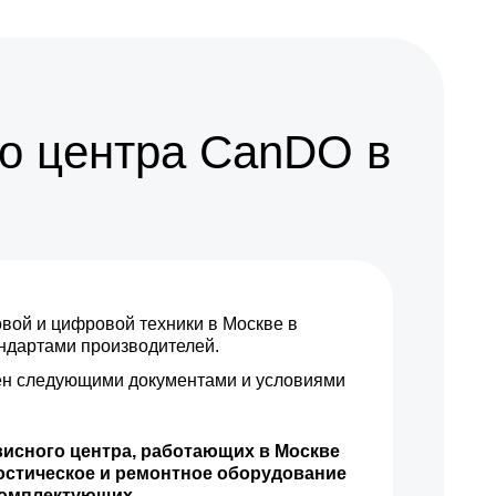
700 р
Заказать
1050 р
Заказать
750 р
Заказать
о центра CanDO в
780 р
Заказать
1580 р
Заказать
900 р
Заказать
ой и цифровой техники в Москве в
1500 р
Заказать
андартами производителей.
н следующими документами и условиями
720 р
Заказать
1000 р
Заказать
висного центра, работающих в Москве
остическое и ремонтное оборудование
1000 р
Заказать
комплектующих