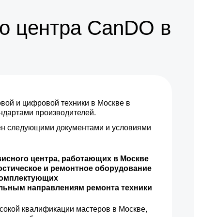
1000 р
Заказать
о центра CanDO в
7000 р
Заказать
ой и цифровой техники в Москве в
андартами производителей.
н следующими документами и условиями
висного центра, работающих в Москве
остическое и ремонтное оборудование
комплектующих
ильным направлениям ремонта техники
сокой квалификации мастеров в Москве,