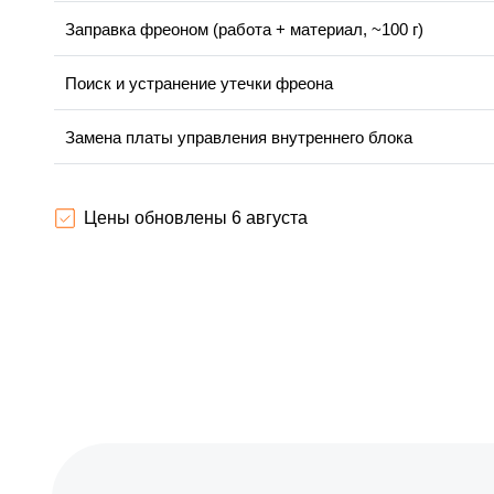
Заправка фреоном (работа + материал, ~100 г)
Поиск и устранение утечки фреона
Замена платы управления внутреннего блока
Демонтаж внутреннего блока
Цены обновлены 6 августа
Ремонт / замена платы внешнего блока
Замена компрессора (работа)
Замена вентилятора внутреннего блока
Замена шагового двигателя / жалюзи
Ремонт дренажной системы / устранение засора