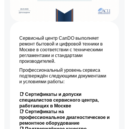
850 р
Чистка сливного фильтра
Заказать
1000 р
Чистка разбрызгивателя
Заказать
850 р
Чистка заливного
Заказать
фильтра-сеточки
Сервисный центр CanDO выполняет
1000 р
Ремонт или замена петли
Заказать
двери
ремонт бытовой и цифровой техники в
Москве в соответствии с техническими
1600 р
Замена мотора
Заказать
регламентами и стандартами
вентилятора сушки
производителей.
1600 р
Замена верхнего
Заказать
противовеса
Профессиональный уровень сервиса
3450 р
подтверждён следующими документами
Замена нижнего
Заказать
противовеса
и условиями работы:
3450 р
Замена бака
Заказать
📑 Сертификаты и допуски
2800 р
специалистов сервисного центра,
Замена опоры бака
Заказать
работающих в Москве
📑 Сертификаты на
1800 р
Ремонт аквастопа
Заказать
профессиональное диагностическое и
ремонтное оборудование
1800 р
Замена селектора
Заказать
программ
📑 Подтверждённое качество