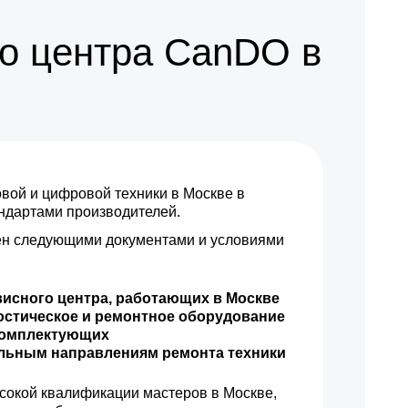
750 р
Заказать
о центра CanDO в
1800 р
Заказать
750 р
Заказать
1550 р
Заказать
ой и цифровой техники в Москве в
1250 р
Заказать
андартами производителей.
н следующими документами и условиями
1250 р
Заказать
1200 р
Заказать
висного центра, работающих в Москве
остическое и ремонтное оборудование
850 р
Заказать
комплектующих
ильным направлениям ремонта техники
1000 р
Заказать
сокой квалификации мастеров в Москве,