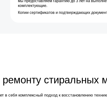
мы предоставляем гарантию до 3 лет на выполн
от 20 мин
комплектующие.
Копии сертификатов и подтверждающих документ
от 30 мин
от 35 мин
от 20 мин
от 25 мин
от 20 мин
от 10 мин
 ремонту стиральных 
от 5 мин
т в себя комплексный подход к восстановлению техники
от 5 мин