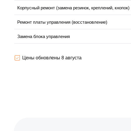
Корпусный ремонт (замена резинок, креплений, кнопок)
Ремонт платы управления (восстановление)
Замена блока управления
Ремонт/замена датчика температуры
Цены обновлены 8 августа
Замена УБЛ
Замена циркуляционного насоса
Замена сливного шланга
Замена сливного насоса
Замена прессостата