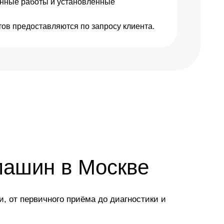
енные работы и установленные
850 р
Заказать
ов предоставляются по запросу клиента.
1000 р
Заказать
1600 р
Заказать
1600 р
Заказать
3450 р
Заказать
3450 р
Заказать
2800 р
Заказать
машин в Москве
1800 р
Заказать
, от первичного приёма до диагностики и
1800 р
Заказать