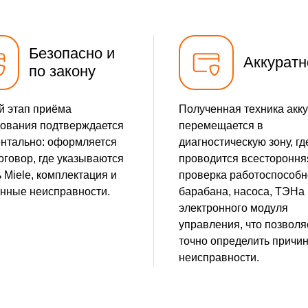
от 5 мин
от 20 мин
Безопасно и
Аккуратн
по закону
от 10 мин
 этап приёма
Полученная техника акк
ования подтверждается
перемещается в
нтально: оформляется
диагностическую зону, гд
договор, где указываются
проводится всестороння
 Miele, комплектация и
проверка работоспособн
нные неисправности.
барабана, насоса, ТЭНа 
электронного модуля
управления, что позволя
точно определить причи
неисправности.