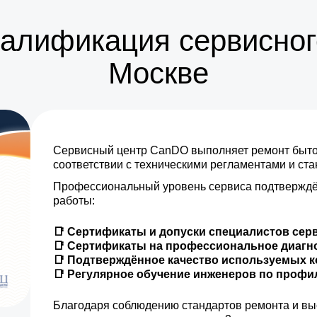
от 5 мин
валификация сервисног
от 25 мин
Москве
от 5 мин
от 25 мин
Сервисный центр CanDO выполняет ремонт бытов
от 10 мин
соответствии с техническими регламентами и ст
Профессиональный уровень сервиса подтверждё
от 15 мин
работы:
от 10 мин
📑 Сертификаты и допуски специалистов сер
📑 Сертификаты на профессиональное диагн
от 35 мин
📑 Подтверждённое качество используемых 
📑 Регулярное обучение инженеров по проф
от 5 мин
Благодаря соблюдению стандартов ремонта и вы