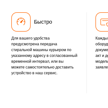
Замена шторок барабана
Замена пружин
Быстро
Замена заливного клапана
Для вашего удобства
Каждый
предусмотрена передача
оборуд
стиральной машины курьером по
докуме
указанному адресу в согласованный
акт и 
временной интервал, или вы
модель
можете самостоятельно доставить
заявле
устройство в наш сервис.