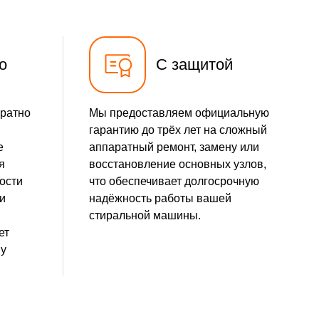
1750 р
Заказать
1750 р
Заказать
о
С защитой
1250 р
Заказать
уратно
Мы предоставляем официальную
гарантию до трёх лет на сложный
е
аппаратный ремонт, замену или
я
восстановление основных узлов,
ости
что обеспечивает долгосрочную
и
надёжность работы вашей
стиральной машины.
ет
ну