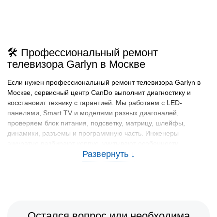
🛠️ Профессиональный ремонт
телевизора Garlyn в Москве
Если нужен профессиональный ремонт телевизора Garlyn в
Москве, сервисный центр CanDo выполнит диагностику и
восстановит технику с гарантией. Мы работаем с LED-
панелями, Smart TV и моделями разных диагоналей,
проверяем блок питания, подсветку, матрицу, шлейфы,
динамики, разъемы и программную часть. Инженеры
аккуратно разбирают корпус, учитывают особенности
телевизоров Гарлин и не меняют модули без подтвержденной
причины.
🧰 Неисправности и работы: ремонт
телевизора Гарлин
В мастерскую часто обращаются, когда телевизор Garlyn не
Остался вопрос или необходима