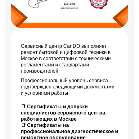
Замена конденсатора
Заказать
1200 р
Замена кнопок
Заказать
управления
1500 р
Замена ИК-приемника
Заказать
1200 р
Замена разъема AUX
Заказать
Сервисный центр CanDO выполняет
1200 р
ремонт бытовой и цифровой техники в
Замена SCART-разъема
Заказать
Москве в соответствии с техническими
регламентами и стандартами
1500 р
Замена шнура питания
Заказать
производителей.
1200 р
Замена разъема питания
Профессиональный уровень сервиса
Заказать
подтверждён следующими документами
1600 р
Восстановление после
и условиями работы:
Заказать
попадания влаги
1800 р
Замена трансформаторов
📑 Сертификаты и допуски
Заказать
подсветки
специалистов сервисного центра,
работающих в Москве
📑 Сертификаты на
профессиональное диагностическое и
ремонтное оборудование