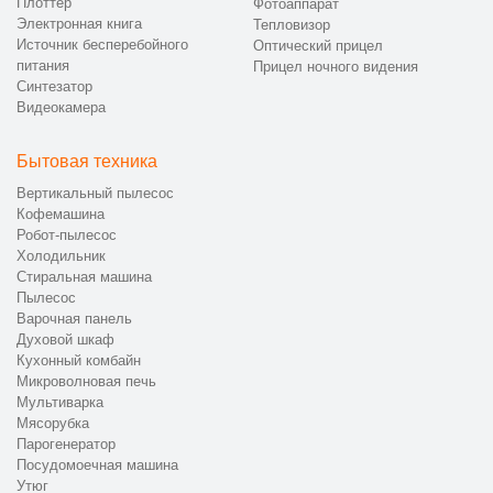
Плоттер
стабильность запуска, затем выдаем гарантию.
Фотоаппарат
Электронная книга
Тепловизор
📞 Как заказать ремонт телевизоров
Источник бесперебойного
Оптический прицел
питания
Прицел ночного видения
Гарлин в Москве
Синтезатор
Видеокамера
Чтобы заказать ремонт телевизора Garlyn в Москве, позвоните
в CanDo по телефону +7 (495) 156-14-51 или оставьте заявку
Бытовая техника
на сайте. Специалист уточнит модель, признаки сбоя,
подскажет базовую стоимость от 900 руб. и примет технику по
Вертикальный пылесос
адресу улица Лестева, 21к2 для официального ремонта.
Кофемашина
После восстановления телевизор Гарлин возвращается
Робот-пылесос
владельцу с документами, актом, проверкой, гарантией и без
Холодильник
Стиральная машина
задержки.
Пылесос
Варочная панель
Духовой шкаф
Кухонный комбайн
Микроволновая печь
Мультиварка
Мясорубка
Парогенератор
Посудомоечная машина
Утюг