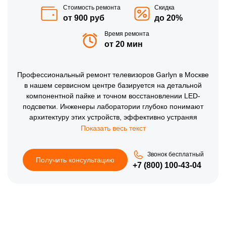
Стоимость ремонта
Скидка
от 900 руб
до 20%
Время ремонта
от 20 мин
Профессиональный ремонт телевизоров Garlyn в Москве
в нашем сервисном центре базируется на детальной
компонентной пайке и точном восстановлении LED-
подсветки. Инженеры лаборатории глубоко понимают
архитектуру этих устройств, эффективно устраняя
поломки материнских плат (MainBoard), дефекты
контроллеров T-CON и программные сбои Android-
систем. Мы избегаем дорогостоящей узловой замены,
Звонок бесплатный
перепаивая поврежденные микросхемы и меняя
Получить консультацию
+7 (800) 100-43-04
сгоревшие светодиоды локально. На финальной стадии
каждое устройство проходит многочасовой стресс-тест
блока питания и проверку однородности свечения
матрицы без засветов.