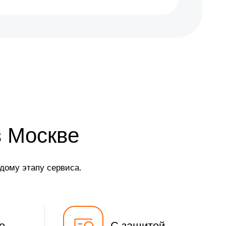
в Москве
дому этапу сервиса.
о
С защитой