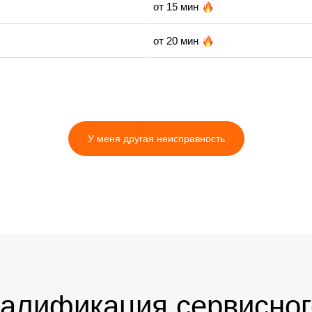
от 15 мин
от 20 мин
от 20 мин
от 5 мин
У меня другая неисправность
от 35 мин
валификация сервисног