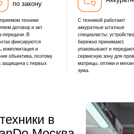
по закону
приемом техники
С техникой работают
яем договор и акт
аккуратные штатные
-передачи. В
специалисты: устройств
нтах фиксируются
бережно принимают,
, комплектация и
упаковывают и передают
ние объектива, поэтому
сервисную зону для про
 защищена с первых
матрицы, оптики и меха
зума.
техники в
CanDo Москва