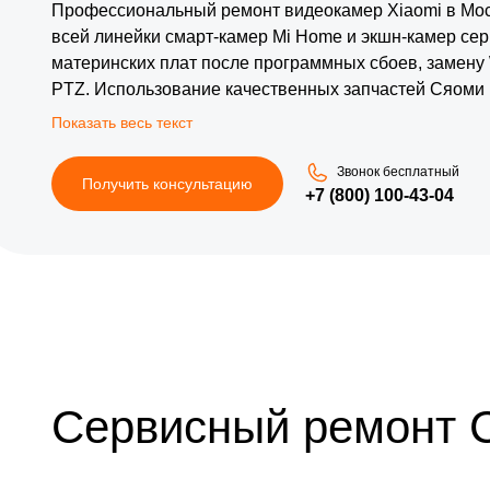
Профессиональный ремонт видеокамер Xiaomi в Мос
всей линейки смарт-камер Mi Home и экшн-камер се
материнских плат после программных сбоев, замену
PTZ. Использование качественных запчастей Сяоми 
подсветки и датчиков движения. Каждое устройство 
соединения и выходной контроль качества записи.
Звонок бесплатный
Получить консультацию
+7 (800) 100-43-04
Сервисный ремонт 